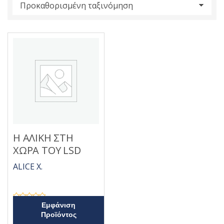
s
:
Η ΑΛΙΚΗ ΣΤΗ
ΧΩΡΑ ΤΟΥ LSD
ALICE X.
Β
Εμφάνιση
α
Προϊόντος
θ
μ