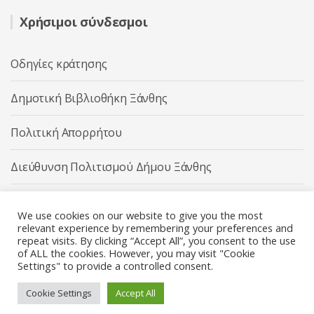
Χρήσιμοι σύνδεσμοι
Οδηγίες κράτησης
Δημοτική Βιβλιοθήκη Ξάνθης
Πολιτική Απορρήτου
Διεύθυνση Πολιτισμού Δήμου Ξάνθης
Δήμος Ξάνθης
We use cookies on our website to give you the most
relevant experience by remembering your preferences and
repeat visits. By clicking “Accept All”, you consent to the use
of ALL the cookies. However, you may visit "Cookie
Settings" to provide a controlled consent.
Διεύθυνση Πολιτισμού Δήμου Ξάνθης © 2025 All rights
Reserved.
Cookie Settings
Accept All
Κατασκευή ιστοσελίδας από την
Codebase
.