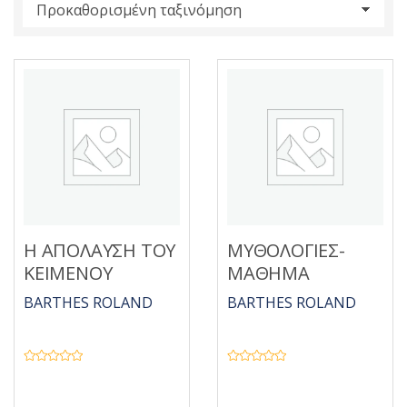
s
:
Η ΑΠΟΛΑΥΣΗ ΤΟΥ
ΜΥΘΟΛΟΓΙΕΣ-
ΚΕΙΜΕΝΟΥ
ΜΑΘΗΜΑ
BARTHES ROLAND
BARTHES ROLAND
Β
Β
α
α
θ
θ
μ
μ