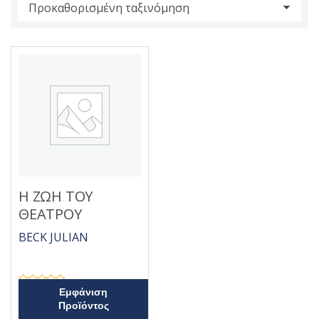
s
:
Η ΖΩΗ ΤΟΥ
ΘΕΑΤΡΟΥ
BECK JULIAN
Β
Εμφάνιση
α
Προϊόντος
θ
μ