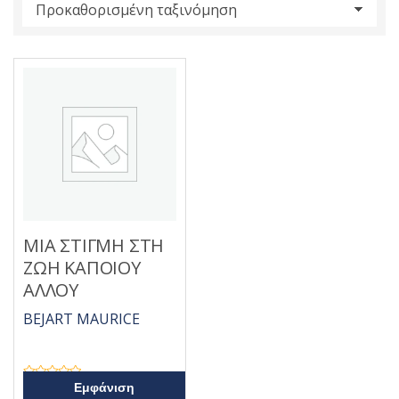
s
:
ΜΙΑ ΣΤΙΓΜΗ ΣΤΗ
ΖΩΗ ΚΑΠΟΙΟΥ
ΑΛΛΟΥ
BEJART MAURICE
Β
Εμφάνιση
α