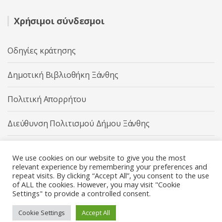
Χρήσιμοι σύνδεσμοι
Οδηγίες κράτησης
Δημοτική Βιβλιοθήκη Ξάνθης
Πολιτική Απορρήτου
Διεύθυνση Πολιτισμού Δήμου Ξάνθης
Δήμος Ξάνθης
We use cookies on our website to give you the most
relevant experience by remembering your preferences and
repeat visits. By clicking “Accept All”, you consent to the use
of ALL the cookies. However, you may visit "Cookie
Settings" to provide a controlled consent.
Διεύθυνση Πολιτισμού Δήμου Ξάνθης © 2025 All rights
Reserved.
Cookie Settings
Accept All
Κατασκευή ιστοσελίδας από την
Codebase
.