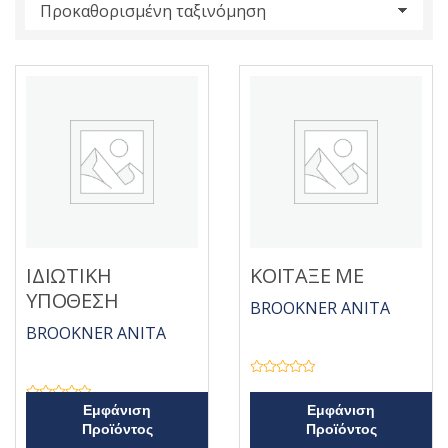
s
:
ΙΔΙΩΤΙΚΗ
ΚΟΙΤΑΞΕ ΜΕ
ΥΠΟΘΕΣΗ
BROOKNER ANITA
BROOKNER ANITA
Β
α
θ
Β
Εμφάνιση
Εμφάνιση
μ
α
Προϊόντος
Προϊόντος
ο
θ
λ
μ