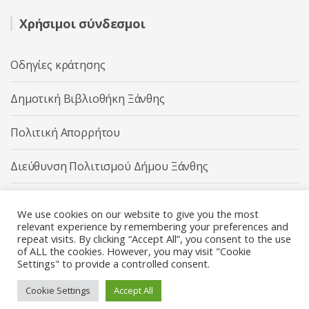
Χρήσιμοι σύνδεσμοι
Οδηγίες κράτησης
Δημοτική Βιβλιοθήκη Ξάνθης
Πολιτική Απορρήτου
Διεύθυνση Πολιτισμού Δήμου Ξάνθης
Δήμος Ξάνθης
We use cookies on our website to give you the most
relevant experience by remembering your preferences and
repeat visits. By clicking “Accept All”, you consent to the use
of ALL the cookies. However, you may visit "Cookie
Settings" to provide a controlled consent.
Διεύθυνση Πολιτισμού Δήμου Ξάνθης © 2025 All rights
Reserved.
Cookie Settings
Accept All
Κατασκευή ιστοσελίδας από την
Codebase
.