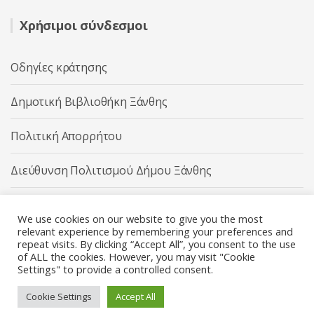
Χρήσιμοι σύνδεσμοι
Οδηγίες κράτησης
Δημοτική Βιβλιοθήκη Ξάνθης
Πολιτική Απορρήτου
Διεύθυνση Πολιτισμού Δήμου Ξάνθης
Δήμος Ξάνθης
We use cookies on our website to give you the most
relevant experience by remembering your preferences and
repeat visits. By clicking “Accept All”, you consent to the use
of ALL the cookies. However, you may visit "Cookie
Settings" to provide a controlled consent.
Διεύθυνση Πολιτισμού Δήμου Ξάνθης © 2025 All rights
Reserved.
Cookie Settings
Accept All
Κατασκευή ιστοσελίδας από την
Codebase
.