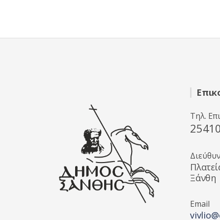
Επικ
Τηλ. Επ
2541
Διεύθυ
Πλατεί
Ξάνθη
Email
vivlio@