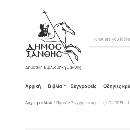
S
e
C
a
a
r
t
c
e
h
g
Δημοτική Βιβλιοθήκη Ξάνθης
p
o
r
r
o
Αρχική
Βιβλία
Συγγραφείς
y
Οδηγίες κρ
d
n
u
a
Αρχική σελίδα
/ Προϊόν Συγγραφέας/φείς / DURRELL
c
m
t
e
s
: