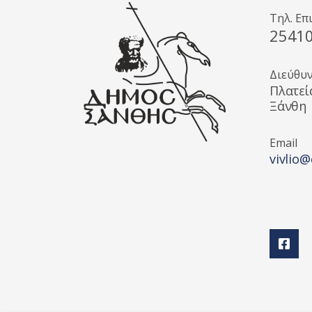
Τηλ. Επ
2541
Διεύθυ
Πλατεί
Ξάνθη
Email
vivlio@