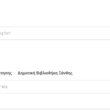
άτησης
Δημοτική Βιβλιοθήκη Ξάνθης
 Μ.Χ.