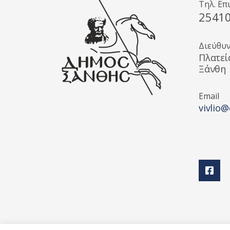
Τηλ. Επ
2541
Διεύθυ
Πλατεί
Ξάνθη
Email
vivlio@