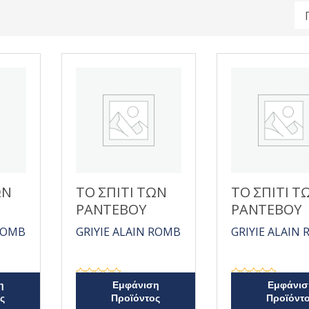
ΩΝ
ΤΟ ΣΠΙΤΙ ΤΩΝ
ΤΟ ΣΠΙΤΙ Τ
ΡΑΝΤΕΒΟΥ
ΡΑΝΤΕΒΟΥ
 ROMB
GRIYIE ALAIN ROMB
GRIYIE ALAIN
Β
Β
η
Εμφάνιση
Εμφάνισ
α
α
ς
Προϊόντος
Προϊόντ
θ
θ
μ
μ