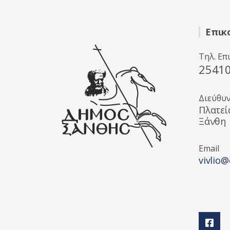
Επικ
Τηλ. Επ
2541
Διεύθυ
Πλατεί
Ξάνθη
Email
vivlio@