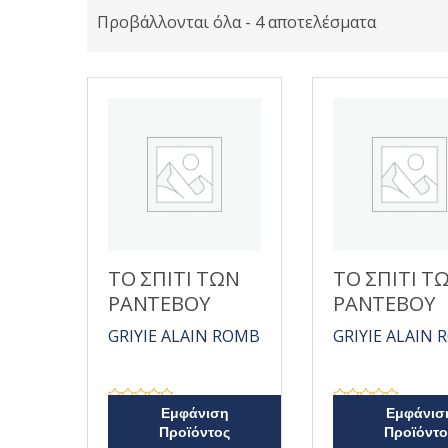
Προβάλλονται όλα - 4 αποτελέσματα
ΤΟ ΣΠΙΤΙ ΤΩΝ
ΤΟ ΣΠΙΤΙ Τ
ΡΑΝΤΕΒΟΥ
ΡΑΝΤΕΒΟΥ
GRIYIE ALAIN ROMB
GRIYIE ALAIN
Β
Β
Εμφάνιση
Εμφάνισ
α
α
Προϊόντος
Προϊόντο
θ
θ
μ
μ