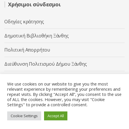
Χρήσιμοι σύνδεσμοι
Οδηγίες κράτησης
Δημοτική Βιβλιοθήκη Ξάνθης
Πολιτική Απορρήτου
Διεύθυνση Πολιτισμού Δήμου Ξάνθης
Δήμος Ξάνθης
We use cookies on our website to give you the most
relevant experience by remembering your preferences and
repeat visits. By clicking “Accept All”, you consent to the use
of ALL the cookies. However, you may visit "Cookie
Settings" to provide a controlled consent.
Διεύθυνση Πολιτισμού Δήμου Ξάνθης © 2025 All rights
Reserved.
Cookie Settings
Accept All
Κατασκευή ιστοσελίδας από την
Codebase
.