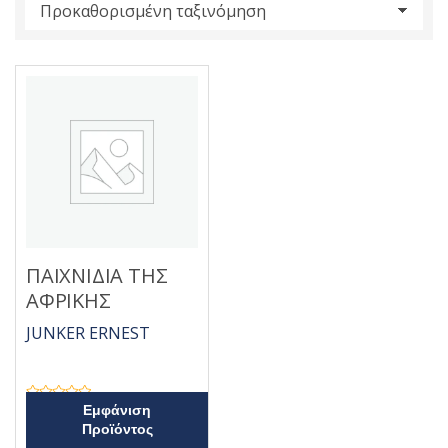
s
:
ΠΑΙΧΝΙΔΙΑ ΤΗΣ
ΑΦΡΙΚΗΣ
JUNKER ERNEST
Β
Εμφάνιση
α
Προϊόντος
θ
μ