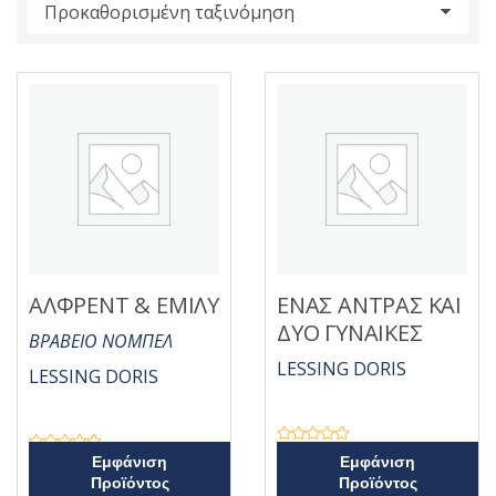
s
:
ΑΛΦΡΕΝΤ & ΕΜΙΛΥ
ΕΝΑΣ ΑΝΤΡΑΣ ΚΑΙ
ΔΥΟ ΓΥΝΑΙΚΕΣ
ΒΡΑΒΕΙΟ ΝΟΜΠΕΛ
LESSING DORIS
LESSING DORIS
Β
Β
Εμφάνιση
Εμφάνιση
α
α
θ
Προϊόντος
Προϊόντος
θ
μ