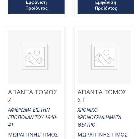
Β
Β
Εμφάνιση
Εμφάνιση
α
α
Προϊόντος
Προϊόντος
θ
θ
μ
μ
ο
ο
λ
λ
ο
ο
γ
γ
ή
ή
θ
θ
η
η
κ
κ
ε
ε
μ
μ
ε
ε
0
0
α
α
π
π
ό
ό
5
5
ΑΠΑΝΤΑ ΤΟΜΟΣ
ΑΠΑΝΤΑ ΤΟΜΟΣ
Ζ
ΣΤ
ΑΦΙΕΡΩΜΑ ΕΙΣ ΤΗΝ
ΧΡΟΝΙΚΟ
ΕΠΟΠΟΙΙΑΝ ΤΟΥ 1940-
ΧΡΟΝΟΓΡΑΦΗΜΑΤΑ
41
ΘΕΑΤΡΟ
ΜΩΡΑΙΤΙΝΗΣ ΤΙΜΟΣ
ΜΩΡΑΙΤΙΝΗΣ ΤΙΜΟΣ