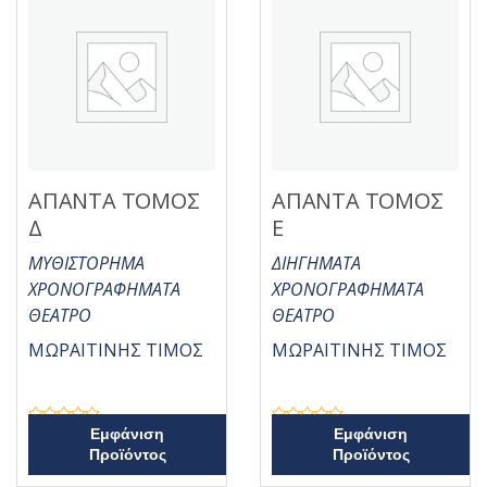
θ
θ
η
η
κ
κ
ε
ε
μ
μ
ε
ε
0
0
α
α
π
π
ό
ό
5
5
ΑΠΑΝΤΑ ΤΟΜΟΣ
ΑΠΑΝΤΑ ΤΟΜΟΣ
Δ
Ε
ΜΥΘΙΣΤΟΡΗΜΑ
ΔΙΗΓΗΜΑΤΑ
ΧΡΟΝΟΓΡΑΦΗΜΑΤΑ
ΧΡΟΝΟΓΡΑΦΗΜΑΤΑ
ΘΕΑΤΡΟ
ΘΕΑΤΡΟ
ΜΩΡΑΙΤΙΝΗΣ ΤΙΜΟΣ
ΜΩΡΑΙΤΙΝΗΣ ΤΙΜΟΣ
Β
Β
Εμφάνιση
Εμφάνιση
α
α
Προϊόντος
Προϊόντος
θ
θ
μ
μ
ο
ο