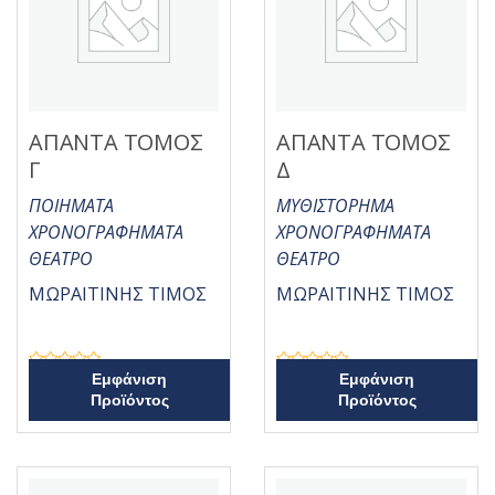
ε
ε
0
0
α
α
π
π
ό
ό
5
5
ΑΠΑΝΤΑ ΤΟΜΟΣ
ΑΠΑΝΤΑ ΤΟΜΟΣ
Γ
Δ
ΠΟΙΗΜΑΤΑ
ΜΥΘΙΣΤΟΡΗΜΑ
ΧΡΟΝΟΓΡΑΦΗΜΑΤΑ
ΧΡΟΝΟΓΡΑΦΗΜΑΤΑ
ΘΕΑΤΡΟ
ΘΕΑΤΡΟ
ΜΩΡΑΙΤΙΝΗΣ ΤΙΜΟΣ
ΜΩΡΑΙΤΙΝΗΣ ΤΙΜΟΣ
Β
Β
Εμφάνιση
Εμφάνιση
α
α
Προϊόντος
Προϊόντος
θ
θ
μ
μ
ο
ο
λ
λ
ο
ο
γ
γ
ή
ή