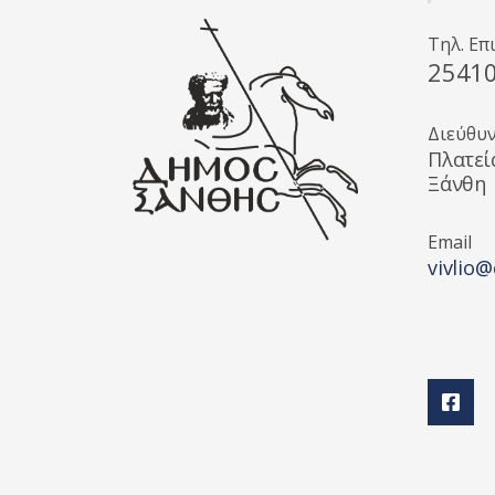
Τηλ. Επ
2541
Διεύθυ
Πλατεί
Ξάνθη
Email
vivlio@