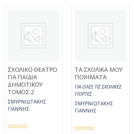
ό
η
5
κ
ε
μ
ε
0
α
π
ό
5
ΣΧΟΛΙΚΟ ΘΕΑΤΡΟ
ΤΑ ΣΧΟΛΙΚΑ ΜΟΥ
ΓΙΑ ΠΑΙΔΙΑ
ΠΟΙΗΜΑΤΑ
ΔΗΜΟΤΙΚΟΥ
ΓΙΑ ΟΛΕΣ ΤΙΣ ΣΧΟΛΙΚΕΣ
ΤΟΜΟΣ 2
ΓΙΟΡΤΕΣ
ΣΜΥΡΝΙΩΤΑΚΗΣ
ΣΜΥΡΝΙΩΤΑΚΗΣ
ΓΙΑΝΝΗΣ
ΓΙΑΝΝΗΣ
Β
Β