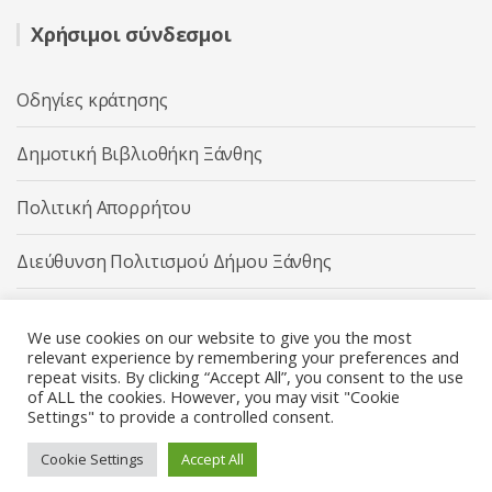
Χρήσιμοι σύνδεσμοι
Οδηγίες κράτησης
Δημοτική Βιβλιοθήκη Ξάνθης
Πολιτική Απορρήτου
Διεύθυνση Πολιτισμού Δήμου Ξάνθης
Δήμος Ξάνθης
We use cookies on our website to give you the most
relevant experience by remembering your preferences and
repeat visits. By clicking “Accept All”, you consent to the use
of ALL the cookies. However, you may visit "Cookie
Settings" to provide a controlled consent.
Διεύθυνση Πολιτισμού Δήμου Ξάνθης © 2025 All rights
Reserved.
Cookie Settings
Accept All
Κατασκευή ιστοσελίδας από την
Codebase
.