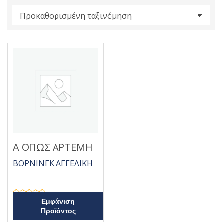
s
:
Α ΟΠΩΣ ΑΡΤΕΜΗ
ΒΟΡΝΙΝΓΚ ΑΓΓΕΛΙΚΗ
Β
Εμφάνιση
α
Προϊόντος
θ
μ