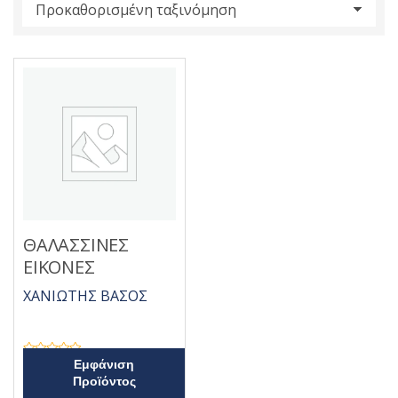
s
:
ΘΑΛΑΣΣΙΝΕΣ
ΕΙΚΟΝΕΣ
ΧΑΝΙΩΤΗΣ ΒΑΣΟΣ
Β
Εμφάνιση
α
Προϊόντος
θ
μ