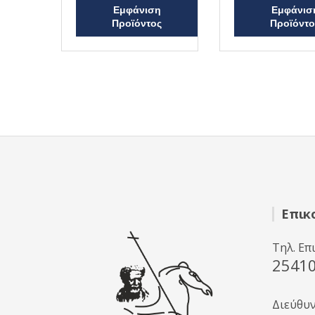
Β
Β
Εμφάνιση
Εμφάνισ
α
α
Προϊόντος
Προϊόντο
θ
θ
μ
μ
ο
ο
λ
λ
ο
ο
γ
γ
ή
ή
θ
θ
η
η
κ
κ
ε
ε
μ
μ
ε
ε
0
0
α
α
π
π
ό
ό
5
5
Επικ
Τηλ. Επ
2541
Διεύθυ