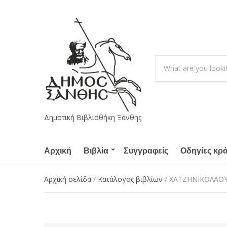
S
e
C
a
a
r
t
c
e
h
g
Δημοτική Βιβλιοθήκη Ξάνθης
p
o
r
r
o
Αρχική
Βιβλία
Συγγραφείς
y
Οδηγίες κρ
d
n
u
a
Αρχική σελίδα
/
Κατάλογος βιβλίων
/ ΧΑΤΖΗΝΙΚΟΛΑΟΥ,
c
m
t
e
s
: