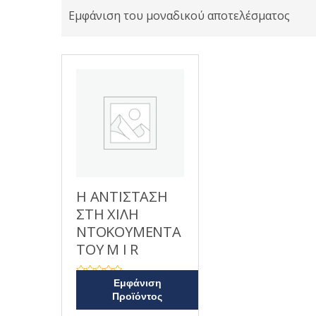
Εμφάνιση του μοναδικού αποτελέσματος
Η ΑΝΤΙΣΤΑΣΗ
ΣΤΗ ΧΙΛΗ
ΝΤΟΚΟΥΜΕΝΤΑ
ΤΟΥ M I R
Β
Εμφάνιση
α
Προϊόντος
θ
μ
ο