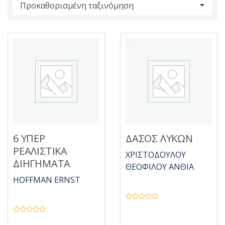
s
:
6 ΥΠΕΡ
ΔΑΣΟΣ ΛΥΚΩΝ
ΡΕΑΛΙΣΤΙΚΑ
ΧΡΙΣΤΟΔΟΥΛΟΥ
ΔΙΗΓΗΜΑΤΑ
ΘΕΟΦΙΛΟΥ ΑΝΘΙΑ
HOFFMAN ERNST
Β
α
θ
Β
μ
α