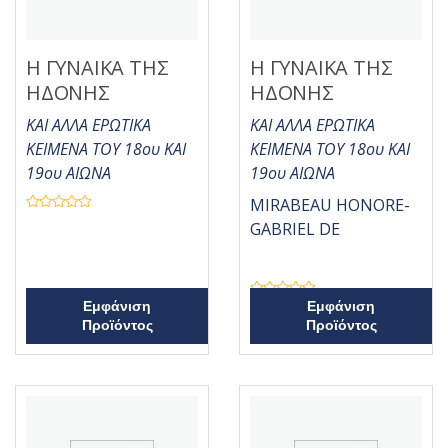
Η ΓΥΝΑΙΚΑ ΤΗΣ
Η ΓΥΝΑΙΚΑ ΤΗΣ
ΗΔΟΝΗΣ
ΗΔΟΝΗΣ
ΚΑΙ ΑΛΛΑ ΕΡΩΤΙΚΑ
ΚΑΙ ΑΛΛΑ ΕΡΩΤΙΚΑ
ΚΕΙΜΕΝΑ ΤΟΥ 18ου ΚΑΙ
ΚΕΙΜΕΝΑ ΤΟΥ 18ου ΚΑΙ
19ου ΑΙΩΝΑ
19ου ΑΙΩΝΑ
MIRABEAU HONORE-
Β
GABRIEL DE
α
θ
μ
ο
λ
ο
γ
Β
Εμφάνιση
Εμφάνιση
ή
α
Προϊόντος
Προϊόντος
θ
θ
η
μ
κ
ο
ε
λ
μ
ο
ε
γ
0
ή
α
θ
π
η
ό
κ
5