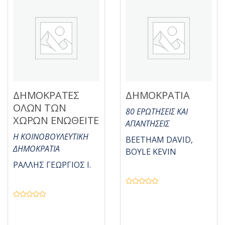
θ
η
κ
ε
μ
ε
0
α
π
ό
5
ΔΗΜΟΚΡΑΤΕΣ
ΔΗΜΟΚΡΑΤΙΑ
ΟΛΩΝ ΤΩΝ
80 ΕΡΩΤΗΣΕΙΣ ΚΑΙ
ΧΩΡΩΝ ΕΝΩΘΕΙΤΕ
ΑΠΑΝΤΗΣΕΙΣ
Η ΚΟΙΝΟΒΟΥΛΕΥΤΙΚΗ
BEETHAM DAVID,
ΔΗΜΟΚΡΑΤΙΑ
BOYLE KEVIN
ΡΑΛΛΗΣ ΓΕΩΡΓΙΟΣ Ι.
Β
α
θ
Β
μ
α
ο
θ
λ
μ