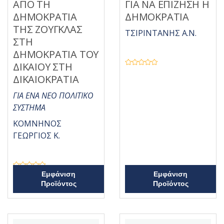
ΑΠΟ ΤΗ
ΓΙΑ ΝΑ ΕΠΙΖΗΣΗ Η
ΔΗΜΟΚΡΑΤΙΑ
ΔΗΜΟΚΡΑΤΙΑ
ΤΗΣ ΖΟΥΓΚΛΑΣ
ΤΣΙΡΙΝΤΑΝΗΣ Α.Ν.
ΣΤΗ
ΔΗΜΟΚΡΑΤΙΑ ΤΟΥ
ΔΙΚΑΙΟΥ ΣΤΗ
Β
ΔΙΚΑΙΟΚΡΑΤΙΑ
α
θ
μ
ΓΙΑ ΕΝΑ ΝΕΟ ΠΟΛΙΤΙΚΟ
ο
λ
ΣΥΣΤΗΜΑ
ο
γ
ή
ΚΟΜΝΗΝΟΣ
θ
η
ΓΕΩΡΓΙΟΣ Κ.
κ
ε
μ
ε
0
α
π
Β
Εμφάνιση
Εμφάνιση
ό
α
Προϊόντος
Προϊόντος
5
θ
μ
ο
λ
ο
γ
ή