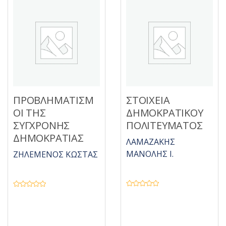
ΠΡΟΒΛΗΜΑΤΙΣΜ
ΣΤΟΙΧΕΙΑ
ΟΙ ΤΗΣ
ΔΗΜΟΚΡΑΤΙΚΟΥ
ΣΥΓΧΡΟΝΗΣ
ΠΟΛΙΤΕΥΜΑΤΟΣ
ΔΗΜΟΚΡΑΤΙΑΣ
ΛΑΜΑΖΑΚΗΣ
ΜΑΝΟΛΗΣ Ι.
ΖΗΛΕΜΕΝΟΣ ΚΩΣΤΑΣ
Β
Β
α
α
θ
θ
μ
μ
ο
ο
λ
λ