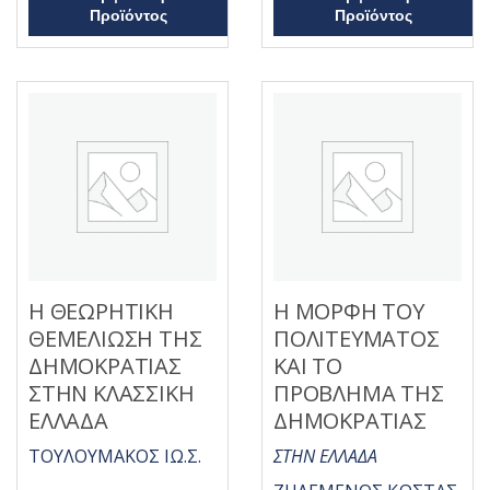
ό
ε
Προϊόντος
Προϊόντος
5
μ
ε
0
α
π
ό
5
Η ΘΕΩΡΗΤΙΚΗ
Η ΜΟΡΦΗ ΤΟΥ
ΘΕΜΕΛΙΩΣΗ ΤΗΣ
ΠΟΛΙΤΕΥΜΑΤΟΣ
ΔΗΜΟΚΡΑΤΙΑΣ
ΚΑΙ ΤΟ
ΣΤΗΝ ΚΛΑΣΣΙΚΗ
ΠΡΟΒΛΗΜΑ ΤΗΣ
ΕΛΛΑΔΑ
ΔΗΜΟΚΡΑΤΙΑΣ
ΤΟΥΛΟΥΜΑΚΟΣ ΙΩ.Σ.
ΣΤΗΝ ΕΛΛΑΔΑ