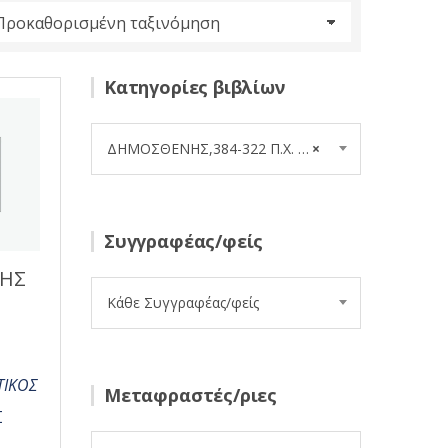
Κατηγορίες βιβλίων
ΔΗΜΟΣΘΕΝΗΣ,384-322 Π.Χ. (21)
×
Συγγραφέας/φείς
ΗΣ
Κάθε Συγγραφέας/φείς
ΤΙΚΟΣ
Μεταφραστές/ριες
Σ