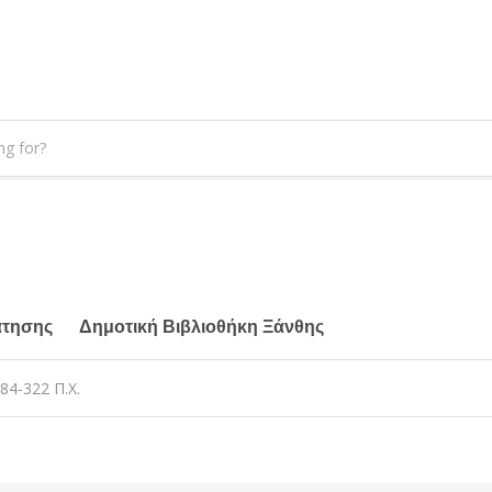
άτησης
Δημοτική Βιβλιοθήκη Ξάνθης
4-322 Π.Χ.