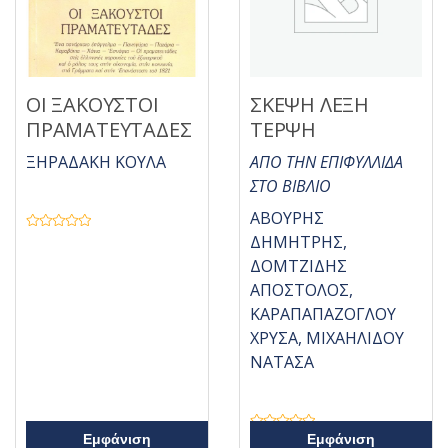
ΟΙ ΞΑΚΟΥΣΤΟΙ
ΣΚΕΨΗ ΛΕΞΗ
ΠΡΑΜΑΤΕΥΤΑΔΕΣ
ΤΕΡΨΗ
ΞΗΡΑΔΑΚΗ ΚΟΥΛΑ
ΑΠΟ ΤΗΝ ΕΠΙΦΥΛΛΙΔΑ
ΣΤΟ ΒΙΒΛΙΟ
ΑΒΟΥΡΗΣ
Β
ΔΗΜΗΤΡΗΣ,
α
θ
ΔΟΜΤΖΙΔΗΣ
μ
ο
ΑΠΟΣΤΟΛΟΣ,
λ
ο
ΚΑΡΑΠΑΠΑΖΟΓΛΟΥ
γ
ή
ΧΡΥΣΑ, ΜΙΧΑΗΛΙΔΟΥ
θ
η
ΝΑΤΑΣΑ
κ
ε
μ
ε
0
α
Β
Εμφάνιση
Εμφάνιση
π