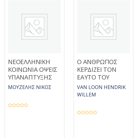
ό
5
ΝΕΟΕΛΛΗΝΙΚΗ
Ο ΑΝΘΡΩΠΟΣ
ΚΟΙΝΩΝΙΑ ΟΨΕΙΣ
ΚΕΡΔΙΖΕΙ ΤΟΝ
ΥΠΑΝΑΠΤΥΞΗΣ
ΕΑΥΤΟ ΤΟΥ
ΜΟΥΖΕΛΗΣ ΝΙΚΟΣ
VAN LOON HENDRIK
WILLEM
Β
α
θ
Β
μ
α
ο
θ
λ
μ
ο
ο
γ
λ