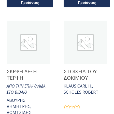
α
ό
Προϊόντος
Προϊόντος
θ
5
μ
ο
λ
ο
γ
ή
θ
η
κ
ε
μ
ε
0
α
π
ό
5
ΣΚΕΨΗ ΛΕΞΗ
ΣΤΟΙΧΕΙΑ ΤΟΥ
ΤΕΡΨΗ
ΔΟΚΙΜΙΟΥ
ΑΠΟ ΤΗΝ ΕΠΙΦΥΛΛΙΔΑ
KLAUS CARL H.,
ΣΤΟ ΒΙΒΛΙΟ
SCHOLES ROBERT
ΑΒΟΥΡΗΣ
ΔΗΜΗΤΡΗΣ,
Β
ΔΟΜΤΖΙΔΗΣ