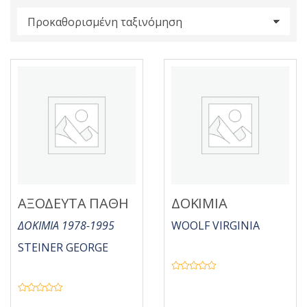
s
:
ΑΞΟΔΕΥΤΑ ΠΑΘΗ
ΔΟΚΙΜΙΑ
ΔΟΚΙΜΙΑ 1978-1995
WOOLF VIRGINIA
STEINER GEORGE
Β
α
θ
Β
μ