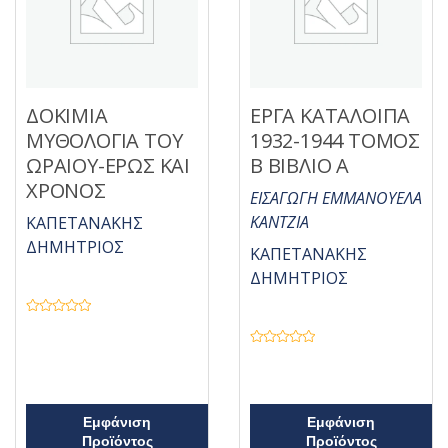
ΔΟΚΙΜΙΑ
ΕΡΓΑ ΚΑΤΑΛΟΙΠΑ
ΜΥΘΟΛΟΓΙΑ ΤΟΥ
1932-1944 ΤΟΜΟΣ
ΩΡΑΙΟΥ-ΕΡΩΣ ΚΑΙ
Β ΒΙΒΛΙΟ Α
ΧΡΟΝΟΣ
ΕΙΣΑΓΩΓΗ ΕΜΜΑΝΟΥΕΛΑ
ΚΑΝΤΖΙΑ
ΚΑΠΕΤΑΝΑΚΗΣ
ΔΗΜΗΤΡΙΟΣ
ΚΑΠΕΤΑΝΑΚΗΣ
ΔΗΜΗΤΡΙΟΣ
Β
α
θ
Β
μ
α
ο
θ
λ
μ
ο
ο
γ
λ
ή
Εμφάνιση
Εμφάνιση
ο
θ
γ
Προϊόντος
Προϊόντος
η