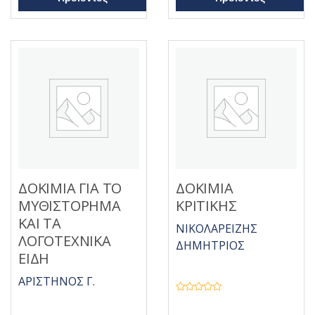
η
5
κ
ε
μ
ε
0
α
π
ό
5
ΔΟΚΙΜΙΑ ΓΙΑ ΤΟ
ΔΟΚΙΜΙΑ
ΜΥΘΙΣΤΟΡΗΜΑ
ΚΡΙΤΙΚΗΣ
ΚΑΙ ΤΑ
ΝΙΚΟΛΑΡΕΙΖΗΣ
ΛΟΓΟΤΕΧΝΙΚΑ
ΔΗΜΗΤΡΙΟΣ
ΕΙΔΗ
ΑΡΙΣΤΗΝΟΣ Γ.
Β
α