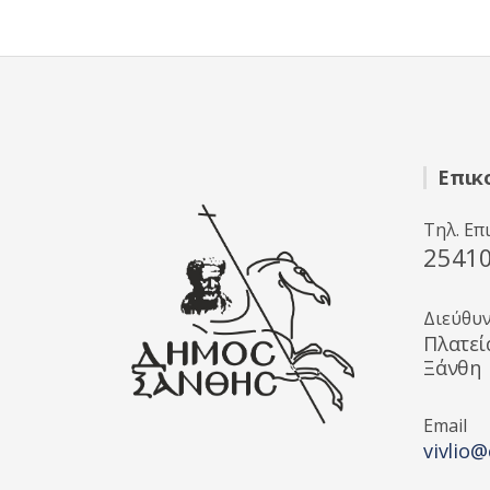
5
Επικ
Τηλ. Επ
2541
Διεύθυ
Πλατεί
Ξάνθη
Email
vivlio@