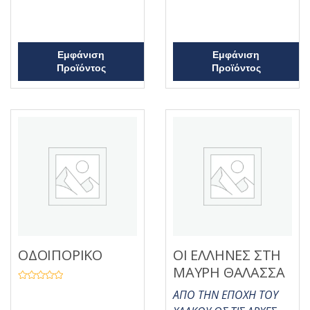
ε
ε
0
0
α
α
π
π
ό
ό
5
5
Εμφάνιση
Εμφάνιση
Προϊόντος
Προϊόντος
ΟΔΟΙΠΟΡΙΚΟ
ΟΙ ΕΛΛΗΝΕΣ ΣΤΗ
ΜΑΥΡΗ ΘΑΛΑΣΣΑ
Β
ΑΠΟ ΤΗΝ ΕΠΟΧΗ ΤΟΥ
α
θ