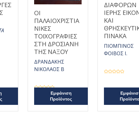
ΓΕΣ
ΔΙΑΦΟΡΩΝ
Σ
ΙΕΡΗΣ ΕΙΚΟ
ΟΙ
ΚΑΙ
ΠΑΛΑΙΟΧΡΙΣΤΙΑ
ΘΡΗΣΚΕΥΤΙ
ΝΙΚΕΣ
ΤΑ
ΠΙΝΑΚΑ
ΤΟΙΧΟΓΡΑΦΙΕΣ
ΣΤΗ ΔΡΟΣΙΑΝΗ
ΠΙΟΜΠΙΝΟΣ
ΤΗΣ ΝΑΞΟΥ
ΦΟΙΒΟΣ Ι.
ΔΡΑΝΔΑΚΗΣ
ΝΙΚΟΛΑΟΣ Β
Β
α
θ
μ
ο
Β
η
Εμφάνιση
Εμφάνισ
λ
α
ς
Προϊόντος
Προϊόντ
ο
θ
γ
μ
ή
ο
θ
λ
η
ο
κ
γ
ε
ή
μ
θ
ε
η
0
κ
α
ε