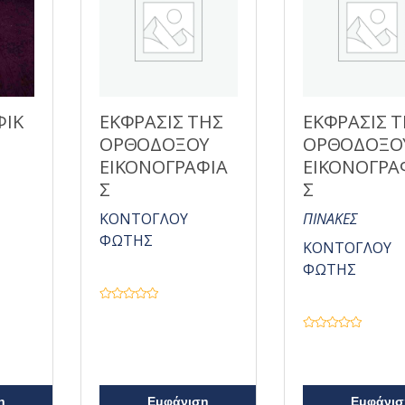
ΦΙΚ
ΕΚΦΡΑΣΙΣ ΤΗΣ
ΕΚΦΡΑΣΙΣ 
ΟΡΘΟΔΟΞΟΥ
ΟΡΘΟΔΟΞΟ
ΕΙΚΟΝΟΓΡΑΦΙΑ
ΕΙΚΟΝΟΓΡΑ
Σ
Σ
ΚΟΝΤΟΓΛΟΥ
ΠΙΝΑΚΕΣ
ΦΩΤΗΣ
ΚΟΝΤΟΓΛΟΥ
ΦΩΤΗΣ
Β
α
θ
Β
μ
α
ο
θ
λ
μ
ο
ο
γ
λ
ή
η
Εμφάνιση
Εμφάνισ
ο