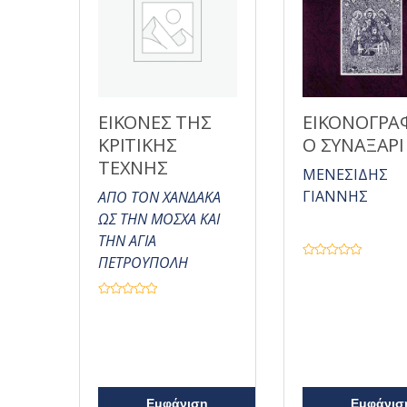
ε
0
α
π
ό
5
ΕΙΚΟΝΕΣ ΤΗΣ
ΕΙΚΟΝΟΓΡΑ
ΚΡΙΤΙΚΗΣ
Ο ΣΥΝΑΞΑΡΙ
ΤΕΧΝΗΣ
ΜΕΝΕΣΙΔΗΣ
ΓΙΑΝΝΗΣ
ΑΠΟ ΤΟΝ ΧΑΝΔΑΚΑ
ΩΣ ΤΗΝ ΜΟΣΧΑ ΚΑΙ
ΤΗΝ ΑΓΙΑ
ΠΕΤΡΟΥΠΟΛΗ
Β
α
θ
μ
Β
ο
α
λ
θ
ο
μ
γ
ο
ή
λ
θ
ο
η
γ
κ
ή
ε
θ
Εμφάνιση
Εμφάνισ
μ