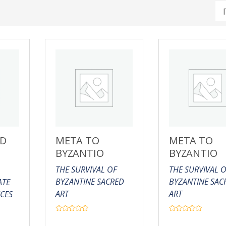
ED
META TO
META TO
BYZANTIO
BYZANTIO
THE SURVIVAL OF
THE SURVIVAL 
BYZANTINE SACRED
BYZANTINE SAC
ATE
ART
ART
ICES
Β
Β
α
α