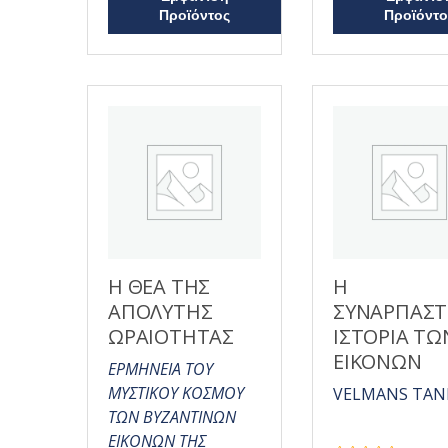
η
ε
Προϊόντος
Προϊόντο
κ
0
ε
α
μ
π
ε
ό
0
5
α
π
ό
5
Η ΘΕΑ ΤΗΣ
Η
ΑΠΟΛΥΤΗΣ
ΣΥΝΑΡΠΑΣΤ
ΩΡΑΙΟΤΗΤΑΣ
ΙΣΤΟΡΙΑ ΤΩ
ΕΙΚΟΝΩΝ
ΕΡΜΗΝΕΙΑ ΤΟΥ
ΜΥΣΤΙΚΟΥ ΚΟΣΜΟΥ
VELMANS TAN
ΤΩΝ ΒΥΖΑΝΤΙΝΩΝ
ΕΙΚΟΝΩΝ ΤΗΣ