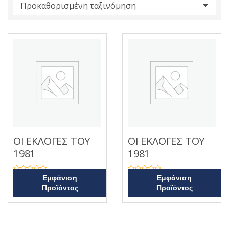
s
:
ΟΙ ΕΚΛΟΓΕΣ ΤΟΥ
ΟΙ ΕΚΛΟΓΕΣ ΤΟΥ
1981
1981
Β
Β
Εμφάνιση
Εμφάνιση
α
α
Προϊόντος
Προϊόντος
θ
θ
μ
μ
ο
ο
λ
λ
ο
ο
γ
γ
ή
ή