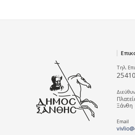
ε
0
α
π
ό
5
Επικ
Τηλ. Επ
2541
Διεύθυ
Πλατεί
Ξάνθη
Email
vivlio@