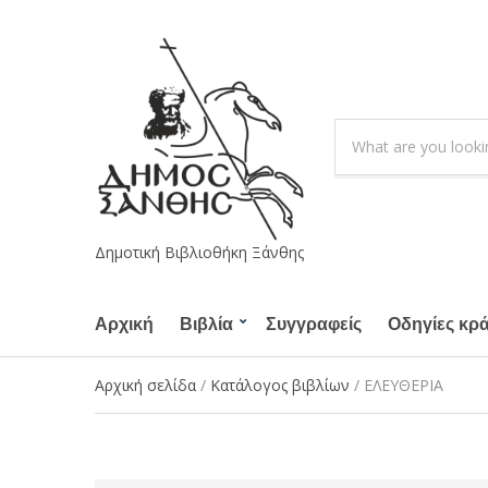
S
e
C
a
a
r
t
c
e
h
g
Δημοτική Βιβλιοθήκη Ξάνθης
p
o
r
r
o
Αρχική
Βιβλία
Συγγραφείς
y
Οδηγίες κρ
d
n
u
a
Αρχική σελίδα
/
Κατάλογος βιβλίων
/ ΕΛΕΥΘΕΡΙΑ
c
m
t
e
s
: