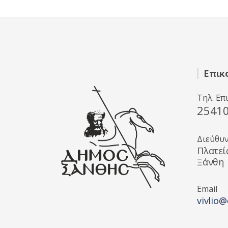
Επικ
Τηλ. Επ
2541
Διεύθυ
Πλατεί
Ξάνθη
Email
vivlio@