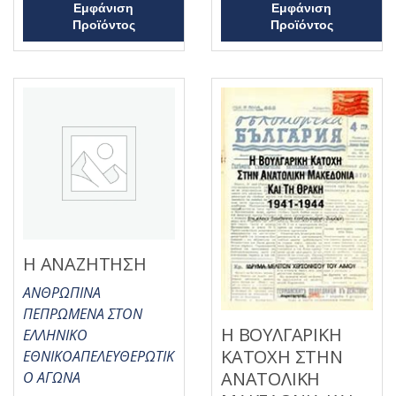
ε
Εμφάνιση
Εμφάνιση
κ
μ
ε
ε
Προϊόντος
Προϊόντος
μ
0
ε
α
0
π
α
ό
π
5
ό
5
Η ΑΝΑΖΗΤΗΣΗ
ΑΝΘΡΩΠΙΝΑ
ΠΕΠΡΩΜΕΝΑ ΣΤΟΝ
Η ΒΟΥΛΓΑΡΙΚΗ
ΕΛΛΗΝΙΚΟ
ΚΑΤΟΧΗ ΣΤΗΝ
ΕΘΝΙΚΟΑΠΕΛΕΥΘΕΡΩΤΙΚ
ΑΝΑΤΟΛΙΚΗ
Ο ΑΓΩΝΑ