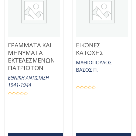
ΓΡΑΜΜΑΤΑ ΚΑΙ
ΕΙΚΟΝΕΣ
ΜΗΝΥΜΑΤΑ
ΚΑΤΟΧΗΣ
ΕΚΤΕΛΕΣΜΕΝΩΝ
ΜΑΘΙΟΠΟΥΛΟΣ
ΠΑΤΡΙΩΤΩΝ
ΒΑΣΟΣ Π.
ΕΘΝΙΚΗ ΑΝΤΙΣΤΑΣΗ
1941-1944
Β
α
Β
θ
α
μ
θ
ο
μ
λ
ο
ο
λ
γ
ο
ή
γ
θ
ή
η
θ
κ
η