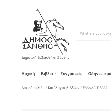
S
e
C
a
a
r
t
c
e
h
g
Δημοτική Βιβλιοθήκη Ξάνθης
p
o
r
r
o
Αρχική
Βιβλία
Συγγραφείς
y
Οδηγίες κρ
d
n
u
a
Αρχική σελίδα
/
Κατάλογος βιβλίων
/ ΕΛΛΑΔΑ-ΠΕΛΛΑ
c
m
t
e
s
: