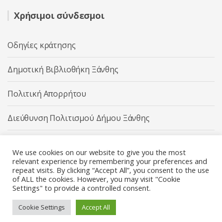
Χρήσιμοι σύνδεσμοι
Οδηγίες κράτησης
Δημοτική Βιβλιοθήκη Ξάνθης
Πολιτική Απορρήτου
Διεύθυνση Πολιτισμού Δήμου Ξάνθης
Δήμος Ξάνθης
We use cookies on our website to give you the most
relevant experience by remembering your preferences and
repeat visits. By clicking “Accept All”, you consent to the use
of ALL the cookies. However, you may visit "Cookie
Settings" to provide a controlled consent.
Διεύθυνση Πολιτισμού Δήμου Ξάνθης © 2025 All rights
Reserved.
Cookie Settings
Accept All
Κατασκευή ιστοσελίδας από την
Codebase
.