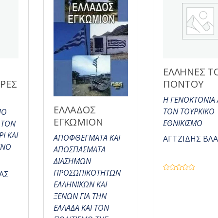
Ι
ΕΛΛΗΝΕΣ Τ
ΡΕΣ
ΠΟΝΤΟΥ
Η ΓΕΝΟΚΤΟΝΙΑ
ΕΛΛΑΔΟΣ
ΤΟΝ ΤΟΥΡΚΙΚΟ
ΠΟ
ΕΓΚΩΜΙΟΝ
ΕΘΝΙΚΙΣΜΟ
 ΤΟΝ
Ι ΚΑΙ
ΑΠΟΦΘΕΓΜΑΤΑ ΚΑΙ
ΑΓΤΖΙΔΗΣ ΒΛ
ΙΝΟ
ΑΠΟΣΠΑΣΜΑΤΑ
ΔΙΑΣΗΜΩΝ
ΠΡΟΣΩΠΙΚΟΤΗΤΩΝ
ΑΣ
Β
α
ΕΛΛΗΝΙΚΩΝ ΚΑΙ
θ
μ
ΞΕΝΩΝ ΓΙΑ ΤΗΝ
ο
λ
ΕΛΛΑΔΑ ΚΑΙ ΤΟΝ
ο
γ