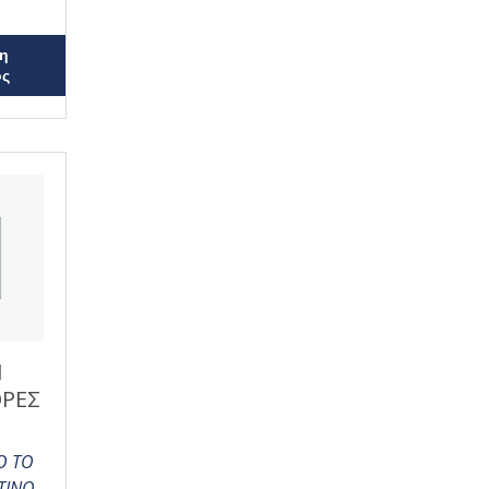
η
ος
Ι
ΡΕΣ
Ο ΤΟ
ΤΙΝΟ