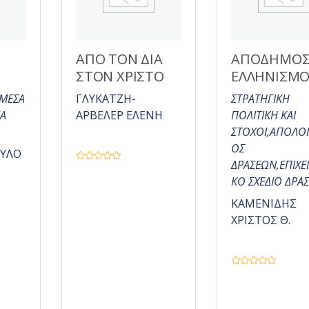
ΑΠΟ ΤΟΝ ΔΙΑ
ΑΠΟΔΗΜΟ
ΣΤΟΝ ΧΡΙΣΤΟ
ΕΛΛΗΝΙΣΜ
 ΜΕΣΑ
ΓΛΥΚΑΤΖΗ-
ΣΤΡΑΤΗΓΙΚΗ
ΙΑ
ΑΡΒΕΛΕΡ ΕΛΕΝΗ
ΠΟΛΙΤΙΚΗ ΚΑΙ
ΣΤΟΧΟΙ,ΑΠΟΛΟ
ΟΣ
ΥΛΟ
ΔΡΑΣΕΩΝ,ΕΠΙΧΕΙ
Β
α
ΚΟ ΣΧΕΔΙΟ ΔΡΑΣ
θ
μ
ο
ΚΑΜΕΝΙΔΗΣ
λ
ο
ΧΡΙΣΤΟΣ Θ.
γ
ή
θ
η
κ
ε
Β
μ
α
ε
θ
0
μ
α
ο
π