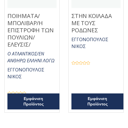
ΠΟΙΗΜΑΤΑ/
ΣΤΗΝ ΚΟΙΛΑΔΑ
ΜΠΟΛΙΒΑΡ/Η
ΜΕ ΤΟΥΣ
ΕΠΙΣΤΡΟΦΗ ΤΩΝ
ΡΟΔΩΝΕΣ
ΠΟΥΛΙΩΝ/
ΕΓΓΟΝΟΠΟΥΛΟΣ
ΕΛΕΥΣΙΣ/
ΝΙΚΟΣ
Ο ΑΤΛΑΝΤΙΚΟΣ/ΕΝ
ΑΝΘΗΡΩ ΕΛΛΗΝΙ ΛΟΓΩ
Β
ΕΓΓΟΝΟΠΟΥΛΟΣ
α
θ
ΝΙΚΟΣ
μ
ο
λ
ο
γ
ή
Β
Εμφάνιση
Εμφάνιση
θ
α
η
Προϊόντος
Προϊόντος
θ
κ
μ
ε
ο
μ
λ
ε
ο
0
γ
α
ή
π