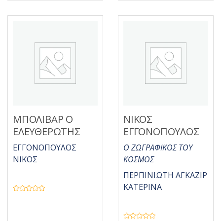
ε
ό
μ
5
ε
0
α
π
ό
5
ΜΠΟΛΙΒΑΡ Ο
ΝΙΚΟΣ
ΕΛΕΥΘΕΡΩΤΗΣ
ΕΓΓΟΝΟΠΟΥΛΟΣ
ΕΓΓΟΝΟΠΟΥΛΟΣ
Ο ΖΩΓΡΑΦΙΚΟΣ ΤΟΥ
ΝΙΚΟΣ
ΚΟΣΜΟΣ
ΠΕΡΠΙΝΙΩΤΗ ΑΓΚΑΖΙΡ
ΚΑΤΕΡΙΝΑ
Β
α
θ
μ
ο