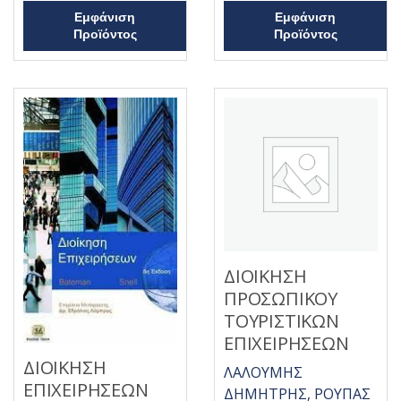
5
ε
Εμφάνιση
Εμφάνιση
0
α
Προϊόντος
Προϊόντος
π
ό
5
ΔΙΟΙΚΗΣΗ
ΠΡΟΣΩΠΙΚΟΥ
ΤΟΥΡΙΣΤΙΚΩΝ
ΕΠΙΧΕΙΡΗΣΕΩΝ
ΔΙΟΙΚΗΣΗ
ΛΑΛΟΥΜΗΣ
ΕΠΙΧΕΙΡΗΣΕΩΝ
ΔΗΜΗΤΡΗΣ, ΡΟΥΠΑΣ