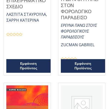
ΕΠΙΧΕΙΡΗΜΑΤΙΚΟ
ΣΤΟΝ
ΣΧΕΔΙΟ
ΦΟΡΟΛΟΓΙΚΟ
ΛΑΣΠΙΤΑ ΣΤΑΥΡΟΥΛΑ,
ΠΑΡΑΔΕΙΣΟ
ΣΑΡΡΗ ΚΑΤΕΡΙΝΑ
ΕΡΕΥΝΑ ΠΑΝΩ ΣΤΟΥΣ
ΦΟΡΟΛΟΓΙΚΟΥΣ
ΠΑΡΑΔΕΙΣΟΥΣ
Β
α
ZUCMAN GABRIEL
θ
μ
ο
λ
ο
γ
ή
Β
Εμφάνιση
Εμφάνιση
θ
α
η
Προϊόντος
Προϊόντος
θ
κ
μ
ε
ο
μ
λ
ε
ο
0
γ
α
ή
π
θ
ό
η
5
κ
ε
μ
ε
0