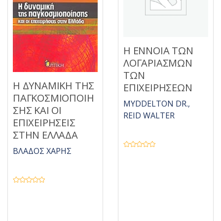
α
π
ό
5
Η ΕΝΝΟΙΑ ΤΩΝ
ΛΟΓΑΡΙΑΣΜΩΝ
ΤΩΝ
Η ΔΥΝΑΜΙΚΗ ΤΗΣ
ΕΠΙΧΕΙΡΗΣΕΩΝ
ΠΑΓΚΟΣΜΙΟΠΟΙΗ
MYDDELTON DR.,
ΣΗΣ ΚΑΙ ΟΙ
REID WALTER
ΕΠΙΧΕΙΡΗΣΕΙΣ
ΣΤΗΝ ΕΛΛΑΔΑ
ΒΛΑΔΟΣ ΧΑΡΗΣ
Β
α
θ
μ
ο
λ
Β
ο
α
γ
θ
ή
μ
θ
ο
η
λ
κ