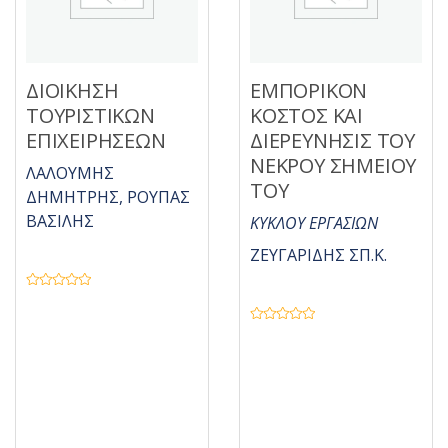
ΔΙΟΙΚΗΣΗ
ΕΜΠΟΡΙΚΟΝ
ΤΟΥΡΙΣΤΙΚΩΝ
ΚΟΣΤΟΣ ΚΑΙ
ΕΠΙΧΕΙΡΗΣΕΩΝ
ΔΙΕΡΕΥΝΗΣΙΣ ΤΟΥ
ΝΕΚΡΟΥ ΣΗΜΕΙΟΥ
ΛΑΛΟΥΜΗΣ
ΤΟΥ
ΔΗΜΗΤΡΗΣ, ΡΟΥΠΑΣ
ΒΑΣΙΛΗΣ
ΚΥΚΛΟΥ ΕΡΓΑΣΙΩΝ
ΖΕΥΓΑΡΙΔΗΣ ΣΠ.Κ.
Β
α
θ
Β
μ
α
ο
θ
λ
μ
ο
ο
γ
λ
ή
ο
θ
γ
η
ή
κ
θ
ε