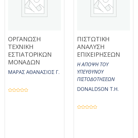
ό
5
5
ΟΡΓΑΝΩΣΗ
ΠΙΣΤΩΤΙΚΗ
ΤΕΧΝΙΚΗ
ΑΝΑΛΥΣΗ
ΕΣΤΙΑΤΟΡΙΚΩΝ
ΕΠΙΧΕΙΡΗΣΕΩΝ
ΜΟΝΑΔΩΝ
Η ΑΠΟΨΗ ΤΟΥ
ΥΠΕΥΘΥΝΟΥ
ΜΑΡΑΣ ΑΘΑΝΑΣΙΟΣ Γ.
ΠΙΣΤΟΔΟΤΗΣΕΩΝ
DONALDSON T.H.
Β
α
θ
μ
ο
Β
λ
α
ο
θ
γ
μ
ή
ο
θ
λ
η
ο
κ