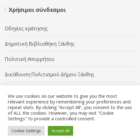
Χρήσιμοι σύνδεσμοι
Οδηγίες κράτησης
Δημοτική Βιβλιοθήκη Ξάνθης
Πολιτική Απορρήτου
Διεύθυνση Πολιτισμού Δήμου Ξάνθης
Δήμος Ξάνθης
We use cookies on our website to give you the most
relevant experience by remembering your preferences and
repeat visits. By clicking “Accept All”, you consent to the use
of ALL the cookies. However, you may visit "Cookie
Settings" to provide a controlled consent.
Διεύθυνση Πολιτισμού Δήμου Ξάνθης © 2025 All rights
Reserved.
Cookie Settings
Accept All
Κατασκευή ιστοσελίδας από την
Codebase
.