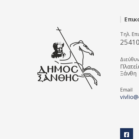
Επικ
Τηλ. Επ
2541
Διεύθυ
Πλατεί
Ξάνθη
Email
vivlio@