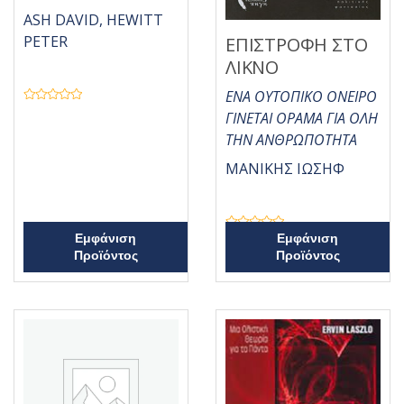
ASH DAVID, HEWITT
PETER
ΕΠΙΣΤΡΟΦΗ ΣΤΟ
ΛΙΚΝΟ
ΕΝΑ ΟΥΤΟΠΙΚΟ ΟΝΕΙΡΟ
Β
ΓΙΝΕΤΑΙ ΟΡΑΜΑ ΓΙΑ ΟΛΗ
α
θ
ΤΗΝ ΑΝΘΡΩΠΟΤΗΤΑ
μ
ο
λ
ΜΑΝΙΚΗΣ ΙΩΣΗΦ
ο
γ
ή
θ
η
κ
Β
Εμφάνιση
Εμφάνιση
ε
α
μ
Προϊόντος
Προϊόντος
θ
ε
μ
0
ο
α
λ
π
ο
ό
γ
5
ή
θ
η
κ
ε
μ
ε
0