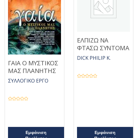
ΕΛΠΙΖΩ ΝΑ
ΦΤΑΣΩ ΣΥΝΤΟΜΑ
DICK PHILIP K.
ΓΑΙΑ Ο ΜΥΣΤΙΚΟΣ
ΜΑΣ ΠΛΑΝΗΤΗΣ
ΣΥΛΛΟΓΙΚΟ ΕΡΓΟ
Β
α
θ
μ
ο
λ
ο
Β
γ
α
ή
θ
θ
μ
η
ο
κ
λ
ε
ο
μ
γ
Εμφάνιση
Εμφάνιση
ε
ή
0
θ