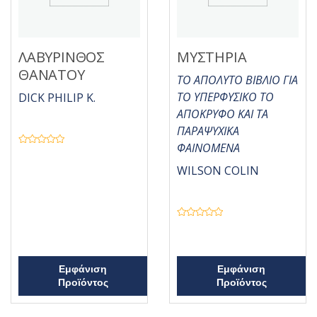
ΛΑΒΥΡΙΝΘΟΣ
ΜΥΣΤΗΡΙΑ
ΘΑΝΑΤΟΥ
ΤΟ ΑΠΟΛΥΤΟ ΒΙΒΛΙΟ ΓΙΑ
ΤΟ ΥΠΕΡΦΥΣΙΚΟ ΤΟ
DICK PHILIP K.
ΑΠΟΚΡΥΦΟ ΚΑΙ ΤΑ
ΠΑΡΑΨΥΧΙΚΑ
ΦΑΙΝΟΜΕΝΑ
Β
α
θ
WILSON COLIN
μ
ο
λ
ο
γ
ή
Β
θ
α
η
θ
κ
μ
ε
ο
μ
λ
Εμφάνιση
Εμφάνιση
ε
ο
0
Προϊόντος
Προϊόντος
γ
α
ή
π
θ
ό
η
5