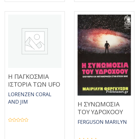
ή
α
θ
π
η
ό
κ
5
ε
μ
ε
0
α
π
ό
5
Η ΠΑΓΚΟΣΜΙΑ
ΙΣΤΟΡΙΑ ΤΩΝ UFO
LORENZEN CORAL
AND JIM
Η ΣΥΝΩΜΟΣΙΑ
ΤΟΥ ΥΔΡΟΧΟΟΥ
FERGUSON MARILYN
Β
α
θ
μ