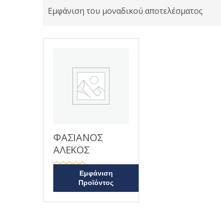
Εμφάνιση του μοναδικού αποτελέσματος
ΦΑΣΙΑΝΟΣ
ΑΛΕΚΟΣ
Β
Εμφάνιση
α
Προϊόντος
θ
μ
ο
λ
ο
γ
ή