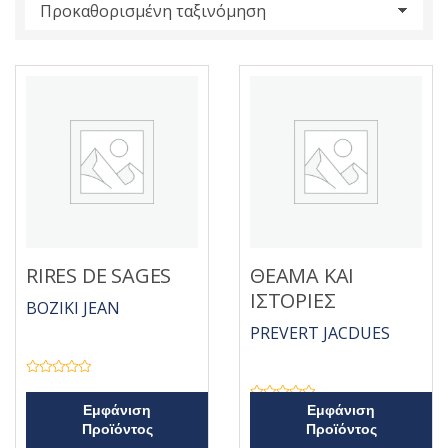
s
:
RIRES DE SAGES
ΘΕΑΜΑ ΚΑΙ
ΙΣΤΟΡΙΕΣ
BOZIKI JEAN
PREVERT JACDUES
Β
α
θ
Β
Εμφάνιση
Εμφάνιση
μ
α
Προϊόντος
Προϊόντος
ο
θ
λ
μ