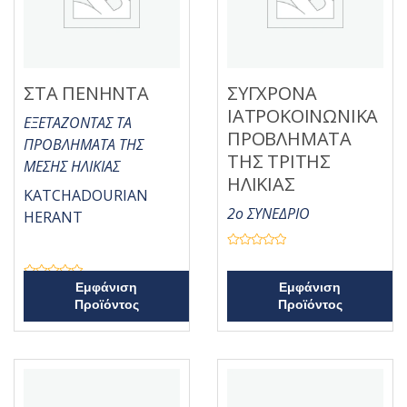
ΣΤΑ ΠΕΝΗΝΤΑ
ΣΥΓΧΡΟΝΑ
ΙΑΤΡΟΚΟΙΝΩΝΙΚΑ
ΕΞΕΤΑΖΟΝΤΑΣ ΤΑ
ΠΡΟΒΛΗΜΑΤΑ
ΠΡΟΒΛΗΜΑΤΑ ΤΗΣ
ΤΗΣ ΤΡΙΤΗΣ
ΜΕΣΗΣ ΗΛΙΚΙΑΣ
ΗΛΙΚΙΑΣ
KATCHADOURIAN
2ο ΣΥΝΕΔΡΙΟ
HERANT
Β
α
θ
Β
Εμφάνιση
Εμφάνιση
μ
α
ο
Προϊόντος
Προϊόντος
θ
λ
μ
ο
ο
γ
λ
ή
ο
θ
γ
η
ή
κ
θ
ε
η
μ
κ