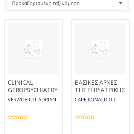
s
:
CLINICAL
ΒΑΣΙΚΕΣ ΑΡΧΕΣ
GEROPSYCHIATRY
ΤΗΣ ΓΗΡΙΑΤΡΙΚΗΣ
VERWOERDT ADRIAN
CAPE RONALD D.T.
Β
Β
α
α
θ
θ
μ
μ