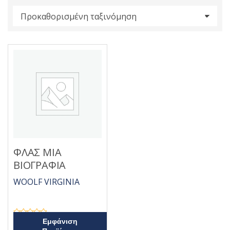
s
:
ΦΛΑΣ ΜΙΑ
ΒΙΟΓΡΑΦΙΑ
WOOLF VIRGINIA
Β
Εμφάνιση
α