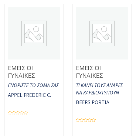
ο
5
γ
ή
θ
η
κ
ε
μ
ε
0
α
π
ό
5
ΕΜΕΙΣ ΟΙ
ΕΜΕΙΣ ΟΙ
ΓΥΝΑΙΚΕΣ
ΓΥΝΑΙΚΕΣ
ΓΝΩΡΙΣΤΕ ΤΟ ΣΩΜΑ ΣΑΣ
ΤΙ ΚΑΝΕΙ ΤΟΥΣ ΑΝΔΡΕΣ
ΝΑ ΚΑΡΔΙΟΧΤΥΠΟΥΝ
APPEL FREDERIC C.
BEERS PORTIA
Β
α
θ
Β
μ
α
ο
θ