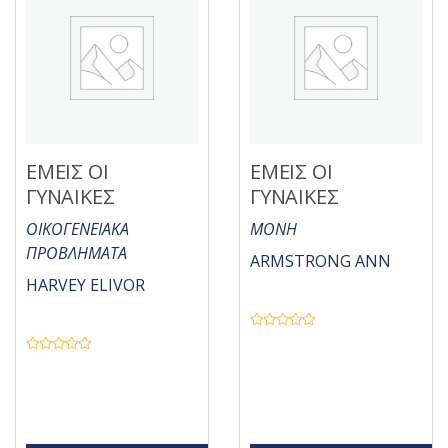
ΕΜΕΙΣ ΟΙ
ΕΜΕΙΣ ΟΙ
ΓΥΝΑΙΚΕΣ
ΓΥΝΑΙΚΕΣ
ΟΙΚΟΓΕΝΕΙΑΚΑ
MONH
ΠΡΟΒΛΗΜΑΤΑ
ARMSTRONG ANN
HARVEY ELIVOR
Β
α
Β
θ
α
μ
θ
ο
μ
λ
ο
ο
λ
γ
ο
ή
γ
θ