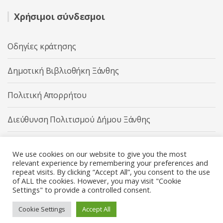
Χρήσιμοι σύνδεσμοι
Οδηγίες κράτησης
Δημοτική Βιβλιοθήκη Ξάνθης
Πολιτική Απορρήτου
Διεύθυνση Πολιτισμού Δήμου Ξάνθης
Δήμος Ξάνθης
We use cookies on our website to give you the most
relevant experience by remembering your preferences and
repeat visits. By clicking “Accept All”, you consent to the use
of ALL the cookies. However, you may visit "Cookie
Settings" to provide a controlled consent.
Διεύθυνση Πολιτισμού Δήμου Ξάνθης © 2025 All rights
Reserved.
Cookie Settings
Accept All
Κατασκευή ιστοσελίδας από την
Codebase
.