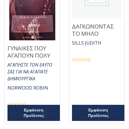
ΔΑΓΚΩΝΟΝΤΑΣ
ΤΟ ΜΗΛΟ
SILLS JUDITH
ΓΥΝΑΙΚΕΣ ΠΟΥ
ΑΓΑΠΟΥΝ ΠΟΛΥ
ΑΓΑΠΗΣΤΕ ΤΟΝ ΕΑΥΤΟ
Β
α
ΣΑΣ ΓΙΑ ΝΑ ΑΓΑΠΑΤΕ
θ
μ
ΔΗΜΙΟΥΡΓΙΚΑ
ο
λ
ο
NORWOOD ROBIN
γ
ή
θ
η
κ
ε
Β
μ
Εμφάνιση
Εμφάνιση
α
ε
Προϊόντος
Προϊόντος
θ
0
μ
α
ο
π
λ
ό