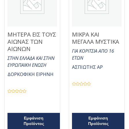
ΜΗΤΕΡΑ ΕΙΣ ΤΟΥΣ
ΜΙΚΡΑ ΚΑΙ
ΑΙΩΝΑΣ ΤΩΝ
ΜΕΓΑΛΑ ΜΥΣΤΙΚΑ
ΑΙΩΝΩΝ
ΓΙΑ ΚΟΡΙΤΣΙΑ ΑΠΟ 16
ΕΤΩΝ
ΣΤΗΝ ΕΛΛΑΔΑ ΚΑΙ ΣΤΗΝ
ΕΥΡΩΠΑΙΚΗ ΕΝΩΣΗ
ΑΣΠΙΩΤΗΣ ΑΡ
ΔΟΡΚΟΦΙΚΗ ΕΙΡΗΝΗ
Β
α
θ
Β
μ
α
ο
θ
λ
μ
ο
ο
γ
λ
ή
ο
Εμφάνιση
Εμφάνιση
θ
γ
Προϊόντος
η
Προϊόντος
ή
κ
θ