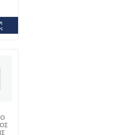
η
ος
:Ο
ΚΟΣ
ΗΣ