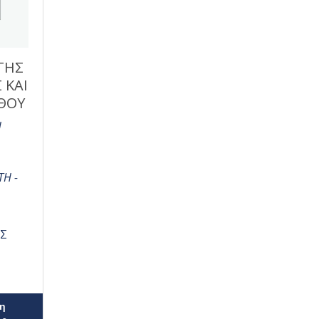
ΤΗΣ
 ΚΑΙ
ΘΟΥ
Η
ΤΗ -
Σ
η