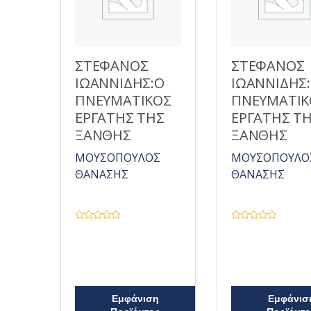
ΣΤΕΦΑΝΟΣ
ΣΤΕΦΑΝΟΣ
ΙΩΑΝΝΙΔΗΣ:Ο
ΙΩΑΝΝΙΔΗΣ
ΠΝΕΥΜΑΤΙΚΟΣ
ΠΝΕΥΜΑΤΙΚ
ΕΡΓΑΤΗΣ ΤΗΣ
ΕΡΓΑΤΗΣ Τ
ΞΑΝΘΗΣ
ΞΑΝΘΗΣ
ΜΟΥΣΟΠΟΥΛΟΣ
ΜΟΥΣΟΠΟΥΛΟ
ΘΑΝΑΣΗΣ
ΘΑΝΑΣΗΣ
Β
Β
α
α
θ
θ
μ
μ
ο
ο
λ
λ
ο
ο
γ
γ
ή
ή
Εμφάνιση
Εμφάνισ
θ
θ
η
η