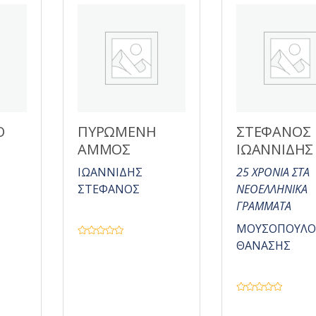
π
π
ό
ό
5
5
Ο
ΠΥΡΩΜΕΝΗ
ΣΤΕΦΑΝΟΣ
ΑΜΜΟΣ
ΙΩΑΝΝΙΔΗΣ
ΙΩΑΝΝΙΔΗΣ
25 ΧΡΟΝΙΑ ΣΤΑ
ΣΤΕΦΑΝΟΣ
ΝΕΟΕΛΛΗΝΙΚΑ
ΓΡΑΜΜΑΤΑ
ΜΟΥΣΟΠΟΥΛΟ
Β
ΘΑΝΑΣΗΣ
α
θ
μ
ο
λ
ο
Β
γ
α
ή
θ